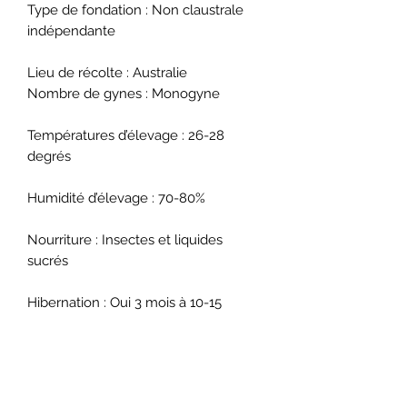
Type de fondation : Non claustrale
indépendante
Lieu de récolte : Australie
Nombre de gynes : Monogyne
Températures d’élevage : 26-28
degrés
Humidité d’élevage : 70-80%
Nourriture : Insectes et liquides
sucrés
Hibernation : Oui 3 mois à 10-15
degrés
Type de nid : Plâtre résiné, terrarium,
pierre reconstituée, béton cellulaire