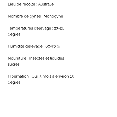
Lieu de récolte : Australie
Nombre de gynes : Monogyne
Températures d’élevage : 23-26
degrés
Humidité d’élevage : 60-70 %
Nourriture : Insectes et liquides
sucrés
Hibernation : Oui, 3 mois à environ 15
degrés
Type de nid : Pierre reconstituée,
plâtre résiné, terrarium, béton
cellulaire