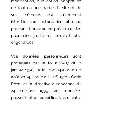
modification, publication, adaptation
de tout ou une partie du site et de
ses éléments est strictement
interdite sauf autorisation obtenue
par écrit. Sans accord préalable, des
poursuites judiciaires peuvent être
engendrées.
Vos données personnelles sont
protégées par la loi n°78-87 du 6
janvier 1978, la loi n°
2004-801
du 6
août 2004, l'article L 226-13 du Code
Pénal et la directive européenne du
24 octobre 1995. Vos données
peuvent être recueillies (avec votre
accord) à des fins de communication
uniquement mais elles resteront
toujours confidentielles auprès de
l'entreprise Thibaud Atta et sa