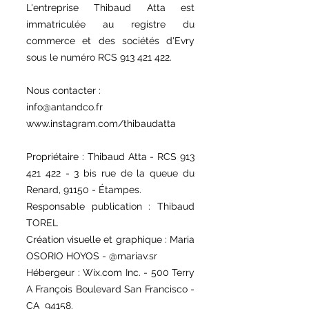
L'entreprise Thibaud Atta est
immatri
culée au registre du
commerce et des sociétés d'Evry
sous le numéro RCS
913 421 422
.
Nous contacter :
info@antandco.fr
www.instagram.com/thibaudatta
Propriétaire : Thibaud Atta - RCS
913
421 422 - 3
bis rue de la queue du
Renard, 91150 - Étampes.
Responsable publication : Thibaud
TOREL
Création visuelle et graphique : Maria
OSORIO HOYOS - @mariav.sr
Hébergeur : Wix.com Inc. - 500 Terry
A François Boulevard San Francisco -
CA 94158.