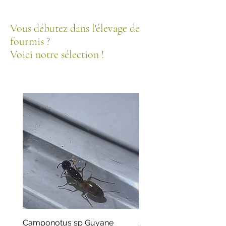
Vous débutez dans l'élevage de
fourmis ?
Voici notre sélection !
Camponotus sp Guyane
Camponotus parius