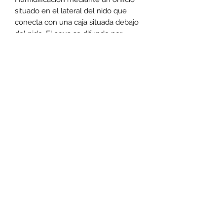
situado en el lateral del nido que
conecta con una caja situada debajo
del nido. El agua se difunde por
evaporación en el nido a través de
una rejilla situada en la parte inferior.
Apto para todas las especies
nidificantes excepto Myrmecocystus,
ideal para Ponerinae y Myrmecia de
tamaño mediano.