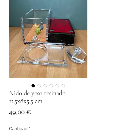
Nido de yeso resinado
11,5x8x5,5 cm
Precio
49,00 €
Cantidad
*