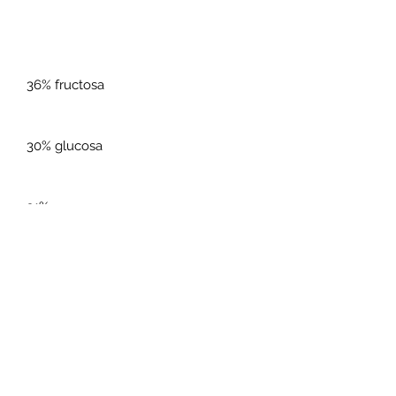
36% fructosa
30% glucosa
31% sacarosa
1,5% maltosa
1,5% azúcar premium