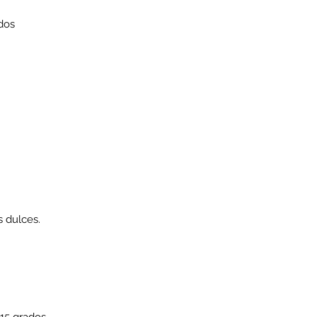
dos
s dulces.