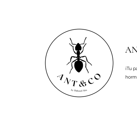
A
¡Tu p
hormi