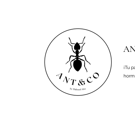
A
¡Tu p
hormi